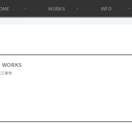
OME
WORKS
INFO
WORKS
施工事例