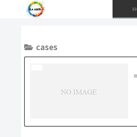
H
cases
cases