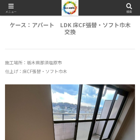
メニュー
検索
ケース：アパート LDK 床CF張替・ソフト巾木
交換
施工場所：栃木県那須塩原市
仕上げ：床CF張替・ソフト巾木